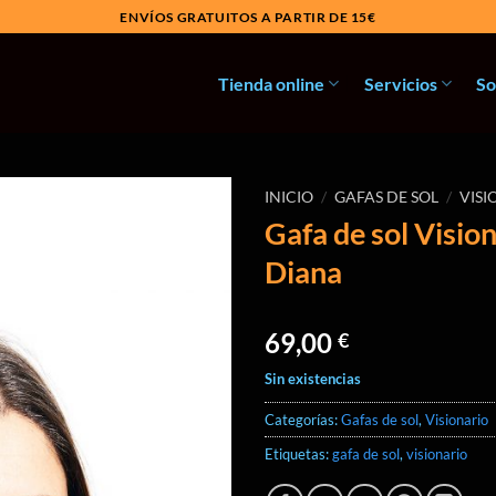
ENVÍOS GRATUITOS A PARTIR DE 15€
Tienda online
Servicios
So
INICIO
/
GAFAS DE SOL
/
VISI
Gafa de sol Visio
Añadir
Diana
a la
lista
de
deseos
69,00
€
Sin existencias
Categorías:
Gafas de sol
,
Visionario
Etiquetas:
gafa de sol
,
visionario