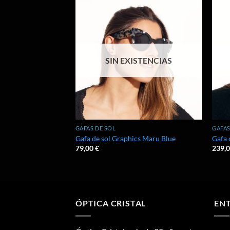
Añadir
Añadir
a la
a la
lista de
lista de
deseos
deseos
STENCIAS
SIN EXISTENCIAS
GAFAS DE SOL
GAFAS
ada Visionario
Gafa de sol Graphics Maru Blue
Gafa 
79,00
€
239,
ÓPTICA CRISTAL
ENT