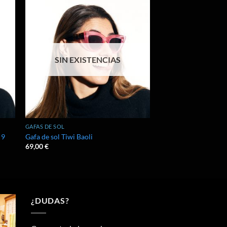
dir
Añadir
la
a la
a de
lista de
eos
deseos
SIN EXISTENCIAS
GAFAS DE SOL
 9
Gafa de sol Tiwi Baoli
69,00
€
¿DUDAS?