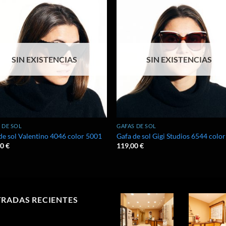
Añadir
Aña
a la
a 
lista de
list
deseos
des
SIN EXISTENCIAS
SIN EXISTENCIAS
 DE SOL
GAFAS DE SOL
de sol Valentino 4046 color 5001
Gafa de sol Gigi Studios 6544 color
00
€
119,00
€
RADAS RECIENTES