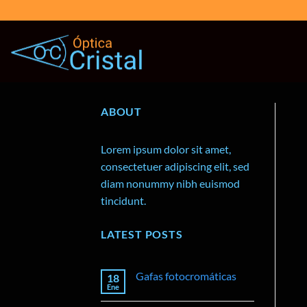
Saltar
al
contenido
ABOUT
Lorem ipsum dolor sit amet,
consectetuer adipiscing elit, sed
diam nonummy nibh euismod
tincidunt.
LATEST POSTS
Gafas fotocromáticas
18
Ene
No
hay