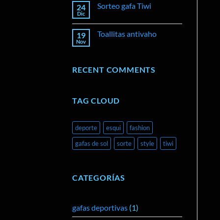
comentarios
Sorteo gafa Tiwi
24
en
Gafas
Dic
No
fotocromáticas
hay
comentarios
Toallitas antivaho
19
en
Sorteo
Nov
No
gafa
hay
Tiwi
comentarios
en
RECENT COMMENTS
Toallitas
antivaho
TAG CLOUD
deporte
esqui
fashion
gafas de sol
sorte
style
tiwi
CATEGORÍAS
gafas deportivas
(1)