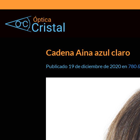
Saltar
al
contenido
Cadena Aina azul claro
Publicado
19 de diciembre de 2020
en
780 