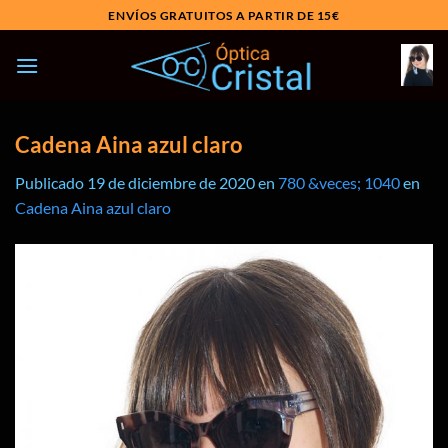
Saltar
ENVÍOS GRATUITOS A PARTIR DE 15€
al
contenido
Cadena Aina azul claro
Publicado
19 de diciembre de 2020
en
780 &veces; 1040
en
Cadena Aina azul claro