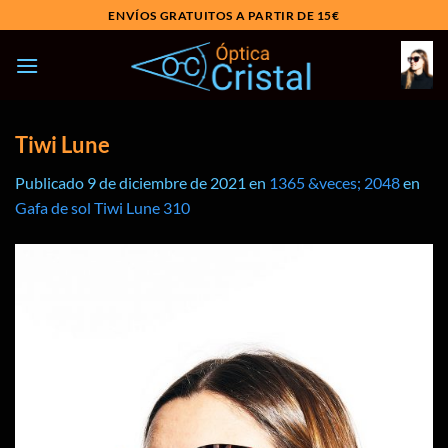
Saltar
ENVÍOS GRATUITOS A PARTIR DE 15€
al
contenido
Tiwi Lune
Publicado
9 de diciembre de 2021
en
1365 &veces; 2048
en
Gafa de sol Tiwi Lune 310