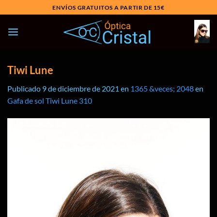
Saltar
ENVÍOS GRATUITOS A PARTIR DE 15€
al
contenido
Tiwi Lune
Publicado
9 de diciembre de 2021
en
1365 &veces; 2048
en
Gafa de sol Tiwi Lune 310