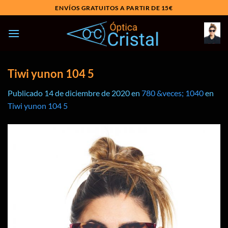
Saltar
ENVÍOS GRATUITOS A PARTIR DE 15€
al
contenido
Tiwi yunon 104 5
Publicado
14 de diciembre de 2020
en
780 &veces; 1040
en
Tiwi yunon 104 5