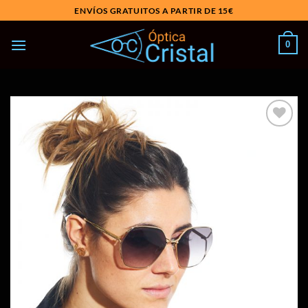
Saltar
ENVÍOS GRATUITOS A PARTIR DE 15€
al
contenido
0
Añadir
a la
lista
de
deseos