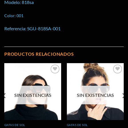
Modelo: 818sa
Color: 001
Referencia: SGU-818SA-001
PRODUCTOS RELACIONADOS
Añadir
Añadir
a la
a la
lista de
lista de
deseos
deseos
SIN EXISTENCIAS
SIN EXISTENCIAS
GAFAS DE SOL
GAFAS DE SOL