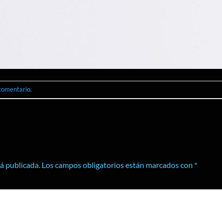
 comentario
.
rá publicada.
Los campos obligatorios están marcados con
*