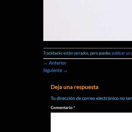
Trackbacks están cerrados, pero puedes
publicar un
←
Anterior
Siguiente
→
Deja una respuesta
Tu dirección de correo electrónico no se
Comentario
*