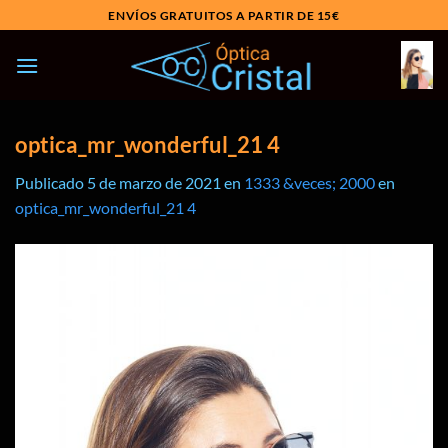
Saltar
ENVÍOS GRATUITOS A PARTIR DE 15€
al
contenido
optica_mr_wonderful_21 4
Publicado
5 de marzo de 2021
en
1333 &veces; 2000
en
optica_mr_wonderful_21 4