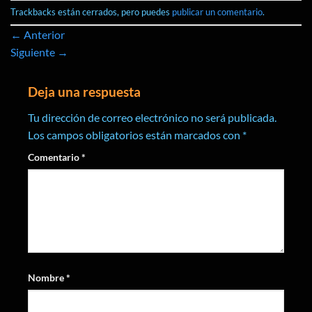
Trackbacks están cerrados, pero puedes
publicar un comentario
.
←
Anterior
Siguiente
→
Deja una respuesta
Tu dirección de correo electrónico no será publicada.
Los campos obligatorios están marcados con
*
Comentario
*
Nombre
*