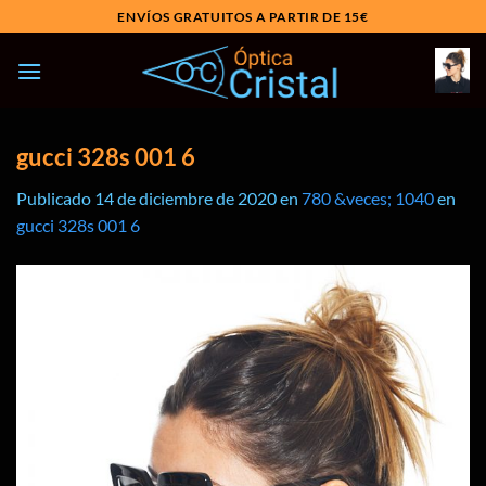
Saltar
ENVÍOS GRATUITOS A PARTIR DE 15€
al
contenido
gucci 328s 001 6
Publicado
14 de diciembre de 2020
en
780 &veces; 1040
en
gucci 328s 001 6