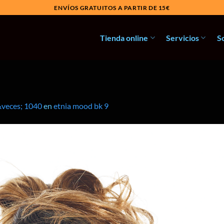
ENVÍOS GRATUITOS A PARTIR DE 15€
Tienda online
Servicios
S
&veces; 1040
en
etnia mood bk 9