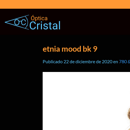
Saltar
al
contenido
etnia mood bk 9
Publicado
22 de diciembre de 2020
en
780 