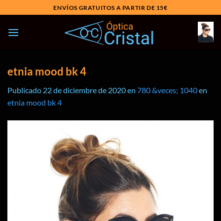
Saltar
ENVÍOS GRATUITOS A PARTIR DE 15€
al
contenido
etnia mood bk 4
Publicado
22 de diciembre de 2020
en
780 &veces; 1040
en
etnia mood bk 4