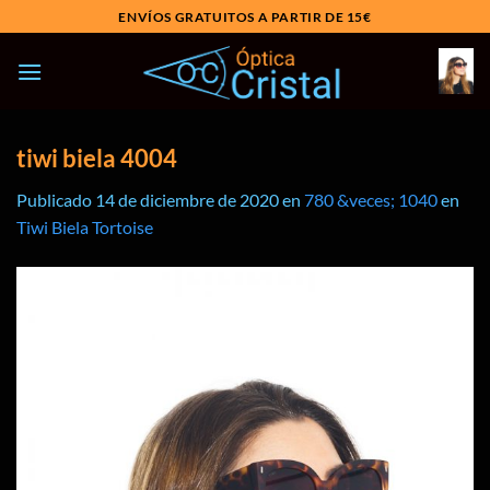
Saltar
ENVÍOS GRATUITOS A PARTIR DE 15€
al
contenido
tiwi biela 4004
Publicado
14 de diciembre de 2020
en
780 &veces; 1040
en
Tiwi Biela Tortoise