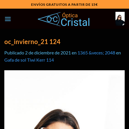
Saltar
ENVÍOS GRATUITOS A PARTIR DE 15€
al
contenido
oc_invierno_21 124
Publicado
2 de diciembre de 2021
en
1365 &veces; 2048
en
Gafa de sol Tiwi Kerr 114