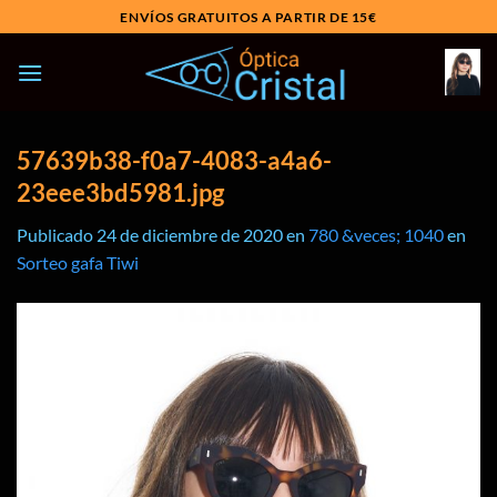
Saltar
ENVÍOS GRATUITOS A PARTIR DE 15€
al
contenido
57639b38-f0a7-4083-a4a6-
23eee3bd5981.jpg
Publicado
24 de diciembre de 2020
en
780 &veces; 1040
en
Sorteo gafa Tiwi