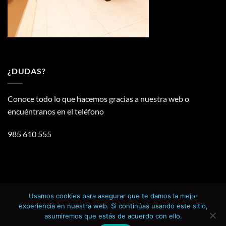
¿DUDAS?
Conoce todo lo que hacemos gracias a nuestra web o
encuéntranos en el teléfono
985 610 555
Usamos cookies para asegurar que te damos la mejor
Visa
PayPal
MasterCard
Credit
experiencia en nuestra web. Si continúas usando este sitio,
Card
asumiremos que estás de acuerdo con ello.
AVISO LEGAL
TÉRMINOS Y CONDICIONES DE COMPRA