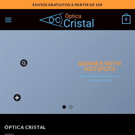
Saltar
ENVÍOS GRATUITOS A PARTIR DE 15€
al
contenido
0
BANNER WITH
HOTSPOTS
Add Hotspots anywhere by using the drag
and drop Page Builder.
ÓPTICA CRISTAL