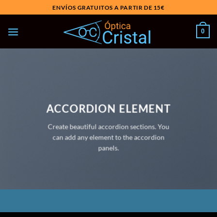
Saltar
ENVÍOS GRATUITOS A PARTIR DE 15€
al
contenido
0
ACCORDION ELEMENT
Create beautiful accordion sections. You
can add any element to the accordion
panels.