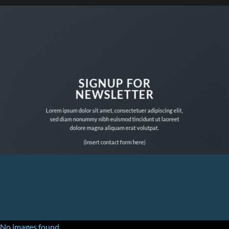
CHANGE THIS TO
ANYTHING
SIGNUP FOR
Lorem ipsum dolor sit amet, consectetuer adipiscing elit, sed diam
NEWSLETTER
nonummy nibh euismod
Lorem ipsum dolor sit amet, consectetuer adipiscing elit,
sed diam nonummy nibh euismod tincidunt ut laoreet
SHOP MEN
SHOP WOMEN
dolore magna aliquam erat volutpat.
(insert contact form here)
No images found.